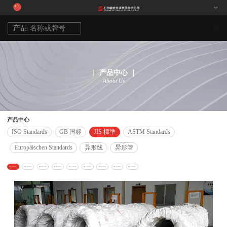
｜ 产品中心 ｜
About Us
产品中心
ISO Standards
GB 国标
JIS 標準
ASTM Standards
Europäischen Standards
异形线
异形管
JIS G3505
JIS G3507
JIS G3508
JIS G3509
JIS G4107
JIS G4051
JIS G4053
JIS G4804
JIS G4805