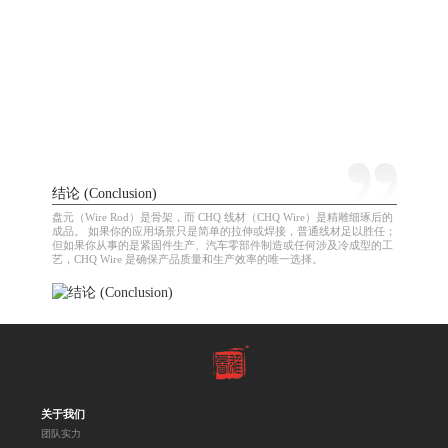
结论 (Conclusion)
盘元（Wire Rod）是骨架，而 CHQ 线材（CHQ Wire）是精雕细琢后的
成品。 如果你的应用场景只是简单的拉伸或焊接，普通线材足以胜任；
但如果你从事的是紧固件生产、汽车零部件制造或任何涉及冷成型的工
艺，CHQ Wire 是确保产品质量和生产效率的唯一选择。
关于我们
团队实力