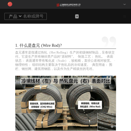
1. 什么是盘元 (Wire Rod)?
盘元通常是指通过热轧（Hot Rolling）生产的初级钢材制品，呈卷状交
付。它是生产所有钢丝类产品的“原材料”。 ·制造工艺： 热轧。 ·表面
状态： 表面通常带有氧化皮（Scale），较粗糙，直径公差相对较宽。 ·
物理特性： 组织结构主要取决于热轧后的冷却速度。 ·典型用途： 围
栏、钢丝网、建筑用钢筋，以及作为生产精拔丝的毛坯。